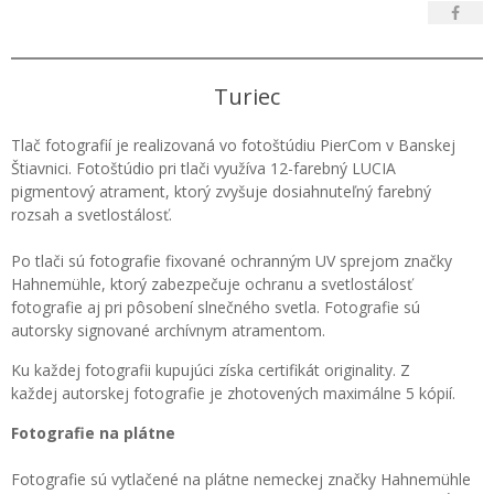
Turiec
Tlač fotografií je realizovaná vo fotoštúdiu PierCom v Banskej
Štiavnici. Fotoštúdio pri tlači využíva 12-farebný LUCIA
pigmentový atrament, ktorý zvyšuje dosiahnuteľný farebný
rozsah a svetlostálosť.
Po tlači sú fotografie fixované ochranným UV sprejom značky
Hahnemühle, ktorý zabezpečuje ochranu a svetlostálosť
fotografie aj pri pôsobení slnečného svetla. Fotografie sú
autorsky signované archívnym atramentom.
Ku každej fotografii kupujúci získa certifikát originality. Z
každej autorskej fotografie je zhotovených maximálne 5 kópií.
Fotografie na plátne
Fotografie sú vytlačené na plátne nemeckej značky Hahnemühle