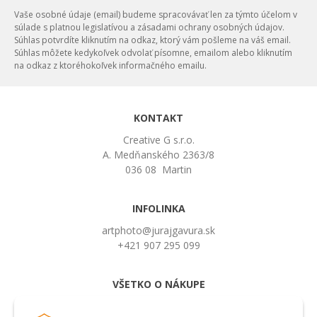
Vaše osobné údaje (email) budeme spracovávať len za týmto účelom v
súlade s platnou legislatívou a zásadami ochrany osobných údajov.
Súhlas potvrdíte kliknutím na odkaz, ktorý vám pošleme na váš email.
Súhlas môžete kedykoľvek odvolať písomne, emailom alebo kliknutím
na odkaz z ktoréhokoľvek informačného emailu.
KONTAKT
Creative G s.r.o.
A. Medňanského 2363/8
036 08 Martin
INFOLINKA
artphoto@jurajgavura.sk
+421 907 295 099
VŠETKO O NÁKUPE
Obchodné podmienky