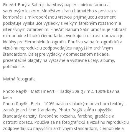
FineArt Baryta Satin je barytový papier s bielou farbou a
saténovým leskom. Množstvo síranu bárnatého v povlaku v
kombinácii s mikroporéznou vrstvou prijímajúcou atrament
poskytuje vynikajúce výsledky s veľkým farebným rozsahom a
intenzívnym zafarbením. FineArt Barium Satin umožňuje zobraziť
mimoriadne hlbokú čiernu farbu, vynikajúcu ostrosť obrazu a je
ideálny pre čiernobielu fotografiu. Používa sa na fotografickú a
vizuálnu reprodukciu zodpovedajúcu najvyšším archívnym
štandardom. Ďalej pre výtlačky v obmedzenom náklade,
prezentačné plagáty na výstavné a výstavné účely, albumy,
pohľadnice.
Matná fotografia
Photo Rag® - Matt FineArt - Hladký 308 g / m2, 100% bavlna,
biela
Photo Rag® - Biela - 100% bavlna s hladkým povrchom textúry -
zaručuje archívne štandardy. Photo Rag® spĺňa najvyššie
štandardy denzity, farebného rozsahu, farebnej gradácie a
ostrosti obrazu. Používa sa na fotografickú a vizuálnu reprodukciu
zodpovedajúcu najvyšším archívnym štandardom, čiernobiele a