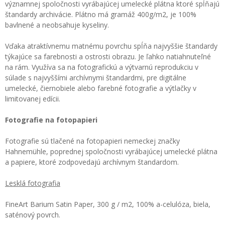
významnej spoločnosti vyrábajúcej umelecké plátna ktoré spĺňajú
štandardy archivácie. Plátno má gramáž 400g/m2, je 100%
bavlnené a neobsahuje kyseliny.
Vďaka atraktívnemu matnému povrchu spĺňa najvyššie štandardy
týkajúce sa farebnosti a ostrosti obrazu. Je ľahko natiahnuteľné
na rám. Využíva sa na fotografickú a výtvarnú reprodukciu v
súlade s najvyššími archívnymi štandardmi, pre digitálne
umelecké, čiernobiele alebo farebné fotografie a výtlačky v
limitovanej edícii.
Fotografie na fotopapieri
Fotografie sú tlačené na fotopapieri nemeckej značky
Hahnemühle, poprednej spoločnosti vyrábajúcej umelecké plátna
a papiere, ktoré zodpovedajú archívnym štandardom.
Lesklá fotografia
FineArt Barium Satin Paper, 300 g / m2, 100% a-celulóza, biela,
saténový povrch.