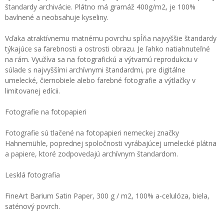
štandardy archivácie. Plátno má gramáž 400g/m2, je 100%
bavlnené a neobsahuje kyseliny.
Vďaka atraktívnemu matnému povrchu spĺňa najvyššie štandardy
týkajúce sa farebnosti a ostrosti obrazu. Je ľahko natiahnuteľné
na rám. Využíva sa na fotografickú a výtvarnú reprodukciu v
súlade s najvyššími archívnymi štandardmi, pre digitálne
umelecké, čiernobiele alebo farebné fotografie a výtlačky v
limitovanej edícii.
Fotografie na fotopapieri
Fotografie sú tlačené na fotopapieri nemeckej značky
Hahnemühle, poprednej spoločnosti vyrábajúcej umelecké plátna
a papiere, ktoré zodpovedajú archívnym štandardom.
Lesklá fotografia
FineArt Barium Satin Paper, 300 g / m2, 100% a-celulóza, biela,
saténový povrch.