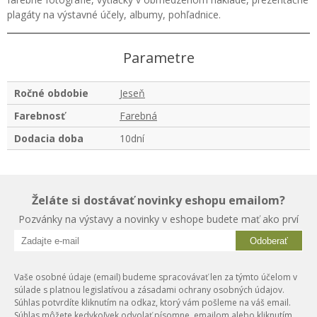
plagáty na výstavné účely, albumy, pohľadnice.
Parametre
Ročné obdobie
Jeseň
Farebnosť
Farebná
Dodacia doba
10dní
Želáte si dostávať novinky eshopu emailom?
Pozvánky na výstavy a novinky v eshope budete mať ako prví
Odoberať
Vaše osobné údaje (email) budeme spracovávať len za týmto účelom v
súlade s platnou legislatívou a zásadami ochrany osobných údajov.
Súhlas potvrdíte kliknutím na odkaz, ktorý vám pošleme na váš email.
Súhlas môžete kedykoľvek odvolať písomne, emailom alebo kliknutím