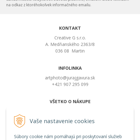
na odkaz z ktoréhokoľvek informačného emailu.
KONTAKT
Creative G s.r.o.
A. Medňanského 2363/8
036 08 Martin
INFOLINKA
artphoto@jurajgavura.sk
+421 907 295 099
VŠETKO O NÁKUPE
Obchodné podmienky
Možnosti platby a doprava
Vaše nastavenie cookies
Používanie cookies
Súbory cookie nám pomáhajú pri poskytovaní služieb