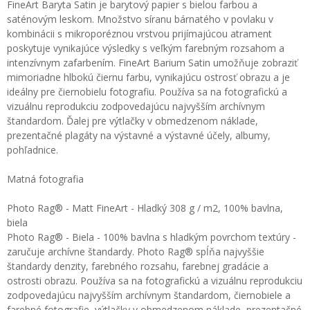
FineArt Baryta Satin je barytový papier s bielou farbou a
saténovým leskom. Množstvo síranu bárnatého v povlaku v
kombinácii s mikroporéznou vrstvou prijímajúcou atrament
poskytuje vynikajúce výsledky s veľkým farebným rozsahom a
intenzívnym zafarbením. FineArt Barium Satin umožňuje zobraziť
mimoriadne hlbokú čiernu farbu, vynikajúcu ostrosť obrazu a je
ideálny pre čiernobielu fotografiu. Používa sa na fotografickú a
vizuálnu reprodukciu zodpovedajúcu najvyšším archívnym
štandardom. Ďalej pre výtlačky v obmedzenom náklade,
prezentačné plagáty na výstavné a výstavné účely, albumy,
pohľadnice.
Matná fotografia
Photo Rag® - Matt FineArt - Hladký 308 g / m2, 100% bavlna,
biela
Photo Rag® - Biela - 100% bavlna s hladkým povrchom textúry -
zaručuje archívne štandardy. Photo Rag® spĺňa najvyššie
štandardy denzity, farebného rozsahu, farebnej gradácie a
ostrosti obrazu. Používa sa na fotografickú a vizuálnu reprodukciu
zodpovedajúcu najvyšším archívnym štandardom, čiernobiele a
farebné fotografie, výtlačky v obmedzenom náklade, prezentačné