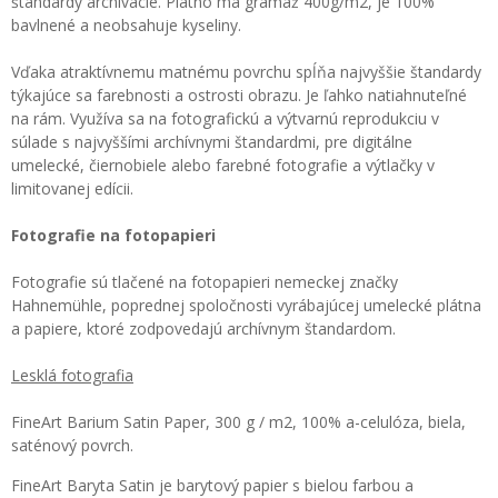
štandardy archivácie. Plátno má gramáž 400g/m2, je 100%
bavlnené a neobsahuje kyseliny.
Vďaka atraktívnemu matnému povrchu spĺňa najvyššie štandardy
týkajúce sa farebnosti a ostrosti obrazu. Je ľahko natiahnuteľné
na rám. Využíva sa na fotografickú a výtvarnú reprodukciu v
súlade s najvyššími archívnymi štandardmi, pre digitálne
umelecké, čiernobiele alebo farebné fotografie a výtlačky v
limitovanej edícii.
Fotografie na fotopapieri
Fotografie sú tlačené na fotopapieri nemeckej značky
Hahnemühle, poprednej spoločnosti vyrábajúcej umelecké plátna
a papiere, ktoré zodpovedajú archívnym štandardom.
Lesklá fotografia
FineArt Barium Satin Paper, 300 g / m2, 100% a-celulóza, biela,
saténový povrch.
FineArt Baryta Satin je barytový papier s bielou farbou a