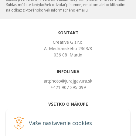
Súhlas môžete kedykoľvek odvolať písomne, emailom alebo kliknutím
na odkaz z ktoréhokoľvek informačného emailu.
KONTAKT
Creative G s.r.o.
A. Medňanského 2363/8
036 08 Martin
INFOLINKA
artphoto@jurajgavura.sk
+421 907 295 099
VŠETKO O NÁKUPE
Obchodné podmienky
Možnosti platby a doprava
Vaše nastavenie cookies
Používanie cookies