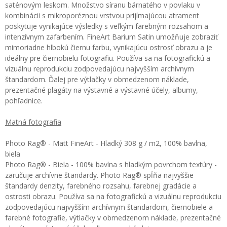
saténovým leskom. Množstvo síranu bárnatého v povlaku v
kombinácii s mikroporéznou vrstvou prijímajúcou atrament
poskytuje vynikajúce výsledky s veľkým farebným rozsahom a
intenzívnym zafarbením. FineArt Barium Satin umožňuje zobraziť
mimoriadne hlbokú čiernu farbu, vynikajúcu ostrosť obrazu a je
ideálny pre čiernobielu fotografiu. Používa sa na fotografickú a
vizuálnu reprodukciu zodpovedajúcu najvyšším archívnym
štandardom. Ďalej pre výtlačky v obmedzenom náklade,
prezentačné plagáty na výstavné a výstavné účely, albumy,
pohľadnice.
Matná fotografia
Photo Rag® - Matt FineArt - Hladký 308 g / m2, 100% bavlna,
biela
Photo Rag® - Biela - 100% bavlna s hladkým povrchom textúry -
zaručuje archívne štandardy. Photo Rag® spĺňa najvyššie
štandardy denzity, farebného rozsahu, farebnej gradácie a
ostrosti obrazu. Používa sa na fotografickú a vizuálnu reprodukciu
zodpovedajúcu najvyšším archívnym štandardom, čiernobiele a
farebné fotografie, výtlačky v obmedzenom náklade, prezentačné