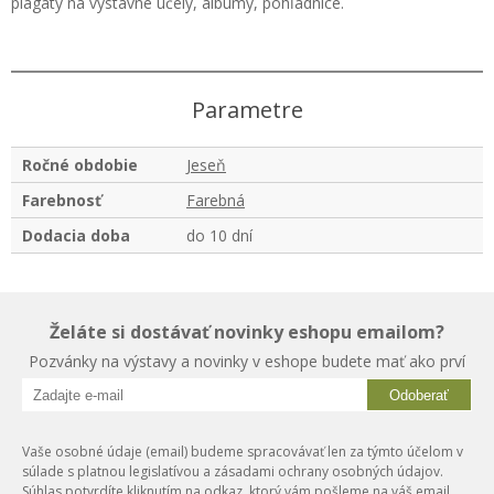
plagáty na výstavné účely, albumy, pohľadnice.
Parametre
Ročné obdobie
Jeseň
Farebnosť
Farebná
Dodacia doba
do 10 dní
Želáte si dostávať novinky eshopu emailom?
Pozvánky na výstavy a novinky v eshope budete mať ako prví
Odoberať
Vaše osobné údaje (email) budeme spracovávať len za týmto účelom v
súlade s platnou legislatívou a zásadami ochrany osobných údajov.
Súhlas potvrdíte kliknutím na odkaz, ktorý vám pošleme na váš email.