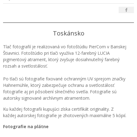
Toskánsko
Tlač fotografií je realizovaná vo fotoštúdiu PierCom v Banskej
Štiavnici. Fotoštúdio pri tlači využíva 12-farebný LUCIA
pigmentový atrament, ktorý zvyšuje dosiahnuteľný farebný
rozsah a svetlostálosť.
Po tlači sú fotografie fixované ochranným UV sprejom značky
Hahnemühle, ktorý zabezpečuje ochranu a svetlostálosť
fotografie aj pri pôsobení slnečného svetla. Fotografie sú
autorsky signované archívnym atramentom.
Ku každej fotografii kupujúci získa certifikát originality. Z
každej autorskej fotografie je zhotovených maximálne 5 kópií.
Fotografie na plátne