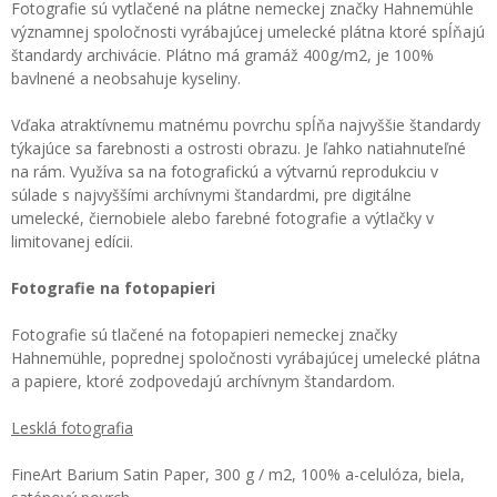
Fotografie sú vytlačené na plátne nemeckej značky Hahnemühle
významnej spoločnosti vyrábajúcej umelecké plátna ktoré spĺňajú
štandardy archivácie. Plátno má gramáž 400g/m2, je 100%
bavlnené a neobsahuje kyseliny.
Vďaka atraktívnemu matnému povrchu spĺňa najvyššie štandardy
týkajúce sa farebnosti a ostrosti obrazu. Je ľahko natiahnuteľné
na rám. Využíva sa na fotografickú a výtvarnú reprodukciu v
súlade s najvyššími archívnymi štandardmi, pre digitálne
umelecké, čiernobiele alebo farebné fotografie a výtlačky v
limitovanej edícii.
Fotografie na fotopapieri
Fotografie sú tlačené na fotopapieri nemeckej značky
Hahnemühle, poprednej spoločnosti vyrábajúcej umelecké plátna
a papiere, ktoré zodpovedajú archívnym štandardom.
Lesklá fotografia
FineArt Barium Satin Paper, 300 g / m2, 100% a-celulóza, biela,