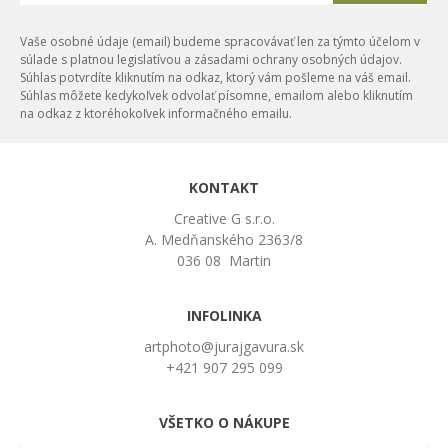
Vaše osobné údaje (email) budeme spracovávať len za týmto účelom v
súlade s platnou legislatívou a zásadami ochrany osobných údajov.
Súhlas potvrdíte kliknutím na odkaz, ktorý vám pošleme na váš email.
Súhlas môžete kedykoľvek odvolať písomne, emailom alebo kliknutím
na odkaz z ktoréhokoľvek informačného emailu.
KONTAKT
Creative G s.r.o.
A. Medňanského 2363/8
036 08 Martin
INFOLINKA
artphoto@jurajgavura.sk
+421 907 295 099
VŠETKO O NÁKUPE