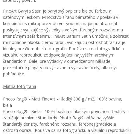
saténový povrch.
FineArt Baryta Satin je barytový papier s bielou farbou a
saténovým leskom. Množstvo síranu bárnatého v povlaku v
kombinácii s mikroporéznou vrstvou prijímajúcou atrament
poskytuje vynikajúce výsledky s veľkým farebným rozsahom a
intenzívnym zafarbením. FineArt Barium Satin umožňuje zobraziť
mimoriadne hlbokú čiernu farbu, vynikajúcu ostrosť obrazu a je
ideálny pre čiernobielu fotografiu. Používa sa na fotografickú a
vizuálnu reprodukciu zodpovedajúcu najvyšším archívnym
štandardom. Ďalej pre výtlačky v obmedzenom náklade,
prezentačné plagáty na výstavné a výstavné účely, albumy,
pohľadnice.
Matná fotografia
Photo Rag® - Matt FineArt - Hladký 308 g / m2, 100% bavlna,
biela
Photo Rag® - Biela - 100% bavlna s hladkým povrchom textúry -
zaručuje archívne štandardy. Photo Rag® spĺňa najvyššie
štandardy denzity, farebného rozsahu, farebnej gradácie a
ostrosti obrazu. Používa sa na fotografickú a vizuálnu reprodukciu