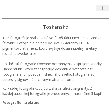
Toskánsko
Tlač fotografií je realizovaná vo fotoštúdiu PierCom v Banskej
Štiavnici. Fotoštúdio pri tlači využíva 12-farebný LUCIA
pigmentový atrament, ktorý zvyšuje dosiahnuteľný farebný
rozsah a svetlostálosť.
Po tlači sú fotografie fixované ochranným UV sprejom značky
Hahnemühle, ktorý zabezpečuje ochranu a svetlostálosť
fotografie aj pri pôsobení slnečného svetla. Fotografie sú
autorsky signované archívnym atramentom.
Ku každej fotografii kupujúci získa certifikát originality. Z
každej autorskej fotografie je zhotovených maximálne 5 kópií.
Fotografie na plátne