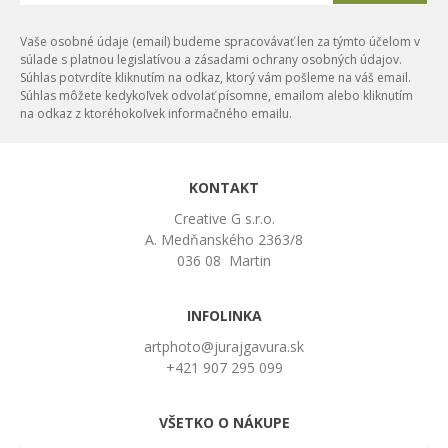
Vaše osobné údaje (email) budeme spracovávať len za týmto účelom v
súlade s platnou legislatívou a zásadami ochrany osobných údajov.
Súhlas potvrdíte kliknutím na odkaz, ktorý vám pošleme na váš email.
Súhlas môžete kedykoľvek odvolať písomne, emailom alebo kliknutím
na odkaz z ktoréhokoľvek informačného emailu.
KONTAKT
Creative G s.r.o.
A. Medňanského 2363/8
036 08 Martin
INFOLINKA
artphoto@jurajgavura.sk
+421 907 295 099
VŠETKO O NÁKUPE