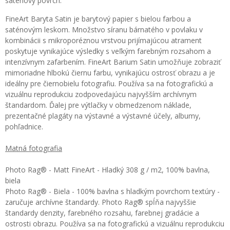
saténový povrch.
FineArt Baryta Satin je barytový papier s bielou farbou a
saténovým leskom. Množstvo síranu bárnatého v povlaku v
kombinácii s mikroporéznou vrstvou prijímajúcou atrament
poskytuje vynikajúce výsledky s veľkým farebným rozsahom a
intenzívnym zafarbením. FineArt Barium Satin umožňuje zobraziť
mimoriadne hlbokú čiernu farbu, vynikajúcu ostrosť obrazu a je
ideálny pre čiernobielu fotografiu. Používa sa na fotografickú a
vizuálnu reprodukciu zodpovedajúcu najvyšším archívnym
štandardom. Ďalej pre výtlačky v obmedzenom náklade,
prezentačné plagáty na výstavné a výstavné účely, albumy,
pohľadnice.
Matná fotografia
Photo Rag® - Matt FineArt - Hladký 308 g / m2, 100% bavlna,
biela
Photo Rag® - Biela - 100% bavlna s hladkým povrchom textúry -
zaručuje archívne štandardy. Photo Rag® spĺňa najvyššie
štandardy denzity, farebného rozsahu, farebnej gradácie a
ostrosti obrazu. Používa sa na fotografickú a vizuálnu reprodukciu