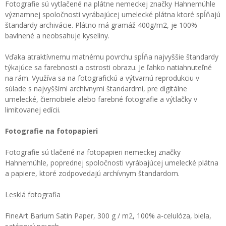
Fotografie sú vytlačené na plátne nemeckej značky Hahnemühle
významnej spoločnosti vyrábajúcej umelecké plátna ktoré spĺňajú
štandardy archivácie. Plátno má gramáž 400g/m2, je 100%
bavlnené a neobsahuje kyseliny.
Vďaka atraktívnemu matnému povrchu spĺňa najvyššie štandardy
týkajúce sa farebnosti a ostrosti obrazu. Je ľahko natiahnuteľné
na rám. Využíva sa na fotografickú a výtvarnú reprodukciu v
súlade s najvyššími archívnymi štandardmi, pre digitálne
umelecké, čiernobiele alebo farebné fotografie a výtlačky v
limitovanej edícii.
Fotografie na fotopapieri
Fotografie sú tlačené na fotopapieri nemeckej značky
Hahnemühle, poprednej spoločnosti vyrábajúcej umelecké plátna
a papiere, ktoré zodpovedajú archívnym štandardom.
Lesklá fotografia
FineArt Barium Satin Paper, 300 g / m2, 100% a-celulóza, biela,