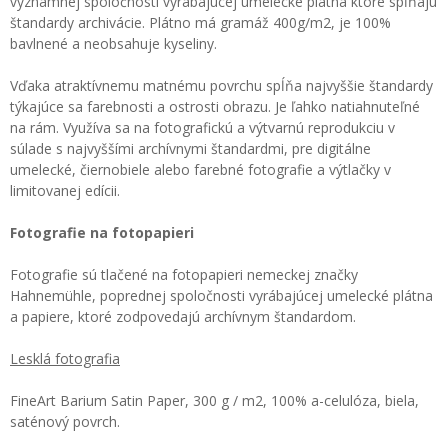
významnej spoločnosti vyrábajúcej umelecké plátna ktoré spĺňajú
štandardy archivácie. Plátno má gramáž 400g/m2, je 100%
bavlnené a neobsahuje kyseliny.
Vďaka atraktívnemu matnému povrchu spĺňa najvyššie štandardy
týkajúce sa farebnosti a ostrosti obrazu. Je ľahko natiahnuteľné
na rám. Využíva sa na fotografickú a výtvarnú reprodukciu v
súlade s najvyššími archívnymi štandardmi, pre digitálne
umelecké, čiernobiele alebo farebné fotografie a výtlačky v
limitovanej edícii.
Fotografie na fotopapieri
Fotografie sú tlačené na fotopapieri nemeckej značky
Hahnemühle, poprednej spoločnosti vyrábajúcej umelecké plátna
a papiere, ktoré zodpovedajú archívnym štandardom.
Lesklá fotografia
FineArt Barium Satin Paper, 300 g / m2, 100% a-celulóza, biela,
saténový povrch.