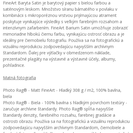
FineArt Baryta Satin je barytový papier s bielou farbou a
saténovým leskom. Množstvo síranu bárnatého v povlaku v
kombinácii s mikroporéznou vrstvou prijímajúcou atrament
poskytuje vynikajúce výsledky s veľkým farebným rozsahom a
intenzívnym zafarbením. FineArt Barium Satin umožňuje zobraziť
mimoriadne hlbokú čiernu farbu, vynikajúcu ostrosť obrazu a je
ideálny pre čiernobielu fotografiu. Používa sa na fotografickú a
vizuálnu reprodukciu zodpovedajúcu najvyšším archívnym
štandardom. Ďalej pre výtlačky v obmedzenom náklade,
prezentačné plagáty na výstavné a výstavné účely, albumy,
pohľadnice.
Matná fotografia
Photo Rag® - Matt FineArt - Hladký 308 g / m2, 100% bavlna,
biela
Photo Rag® - Biela - 100% bavlna s hladkým povrchom textúry -
zaručuje archívne štandardy. Photo Rag® spĺňa najvyššie
štandardy denzity, farebného rozsahu, farebnej gradácie a
ostrosti obrazu. Používa sa na fotografickú a vizuálnu reprodukciu
zodpovedajúcu najvyšším archívnym štandardom, čiernobiele a