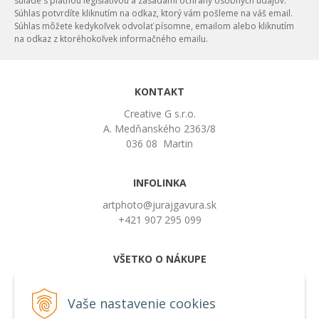
súlade s platnou legislatívou a zásadami ochrany osobných údajov.
Súhlas potvrdíte kliknutím na odkaz, ktorý vám pošleme na váš email.
Súhlas môžete kedykoľvek odvolať písomne, emailom alebo kliknutím
na odkaz z ktoréhokoľvek informačného emailu.
KONTAKT
Creative G s.r.o.
A. Medňanského 2363/8
036 08 Martin
INFOLINKA
artphoto@jurajgavura.sk
+421 907 295 099
VŠETKO O NÁKUPE
Obchodné podmienky
Možnosti platby a doprava
Vaše nastavenie cookies
Používanie cookies