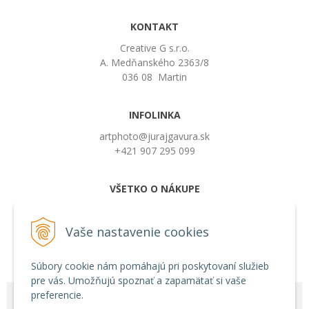
KONTAKT
Creative G s.r.o.
A. Medňanského 2363/8
036 08 Martin
INFOLINKA
artphoto@jurajgavura.sk
+421 907 295 099
VŠETKO O NÁKUPE
Obchodné podmienky
Možnosti platby a doprava
Vaše nastavenie cookies
Používanie cookies
Súbory cookie nám pomáhajú pri poskytovaní služieb
pre vás. Umožňujú spoznať a zapamätať si vaše
preferencie.
© 2026 Juraj Gavura •
tvorba eshopu cez UNIobchod
,
webhosting
spoločnosti
WEBYGROUP