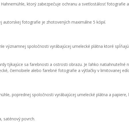
Hahnemühle, ktorý zabezpečuje ochranu a svetlostálosť fotografie aj
ždej autorskej fotografie je zhotovených maximálne 5 kópií.
le významnej spoločnosti vyrábajúcej umelecké plátna ktoré spĺňaj
 týkajúce sa farebnosti a ostrosti obrazu. Je ľahko natiahnuteľné na
ké, čiernobiele alebo farebné fotografie a výtlačky v limitovanej edíci
mühle, poprednej spoločnosti vyrábajúcej umelecké plátna a papiere
a, saténový povrch.