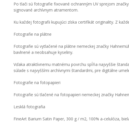
Po tlači sú fotografie fixované ochranným UV sprejom značky 
signované archívnym atramentom.
Ku každej fotografii kupujúci získa certifikát originality. Z ka
Fotografie na plátne
Fotografie sú vytlačené na plátne nemeckej značky Hahnemüh
bavlnené a neobsahuje kyseliny.
Vďaka atraktívnemu matnému povrchu spĺňa najvyššie štandardy
súlade s najvyššími archívnymi štandardmi, pre digitálne umelec
Fotografie na fotopapieri
Fotografie sú tlačené na fotopapieri nemeckej značky Hahne
Lesklá fotografia
FineArt Barium Satin Paper, 300 g / m2, 100% a-celulóza, biel