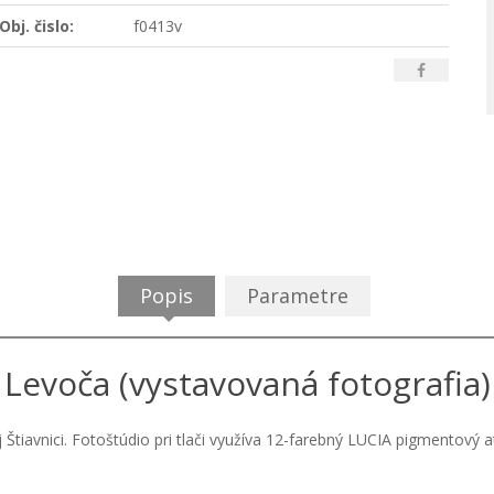
Obj. čislo:
f0413v
Popis
Parametre
Levoča (vystavovaná fotografia)
j Štiavnici. Fotoštúdio pri tlači využíva 12-farebný LUCIA pigmentový