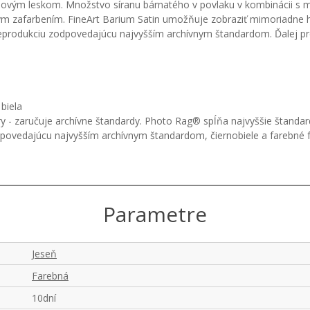
aténovým leskom. Množstvo síranu bárnatého v povlaku v kombinácii s
m zafarbením. FineArt Barium Satin umožňuje zobraziť mimoriadne hlb
nu reprodukciu zodpovedajúcu najvyšším archívnym štandardom. Ďalej 
biela
 - zaručuje archívne štandardy. Photo Rag® spĺňa najvyššie štandardy
odpovedajúcu najvyšším archívnym štandardom, čiernobiele a farebné
Parametre
Jeseň
Farebná
10dní