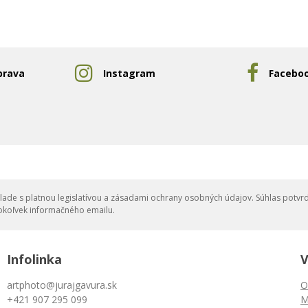
prava
Instagram
Facebo
ade s platnou legislatívou a zásadami ochrany osobných údajov. Súhlas potvrd
okoľvek informačného emailu.
Infolinka
V
artphoto@jurajgavura.sk
O
+421 907 295 099
M