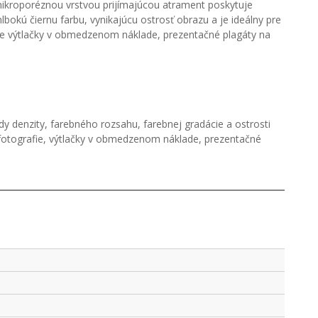
 mikroporéznou vrstvou prijímajúcou atrament poskytuje
okú čiernu farbu, vynikajúcu ostrosť obrazu a je ideálny pre
pre výtlačky v obmedzenom náklade, prezentačné plagáty na
 denzity, farebného rozsahu, farebnej gradácie a ostrosti
 fotografie, výtlačky v obmedzenom náklade, prezentačné