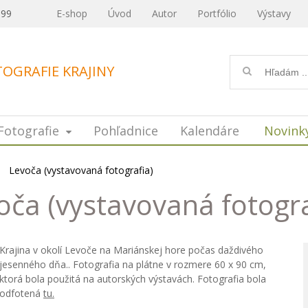
099
E-shop
Úvod
Autor
Portfólio
Výstavy
OGRAFIE KRAJINY
Fotografie
Pohľadnice
Kalendáre
Novink
Levoča (vystavovaná fotografia)
oča (vystavovaná fotogra
Krajina v okolí Levoče na Mariánskej hore počas daždivého
jesenného dňa.. Fotografia na plátne v rozmere 60 x 90 cm,
ktorá bola použitá na autorských výstavách. Fotografia bola
odfotená
tu.