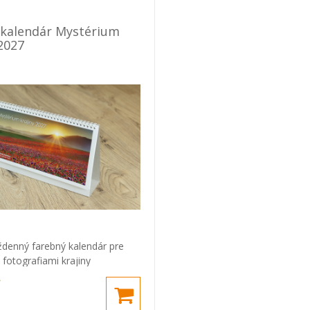
 kalendár Mystérium
 2027
ždenný farebný kalendár pre
 fotografiami krajiny
j kotliny, Veľkej a Malej Fatry
€
Juraja Gavuru