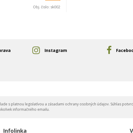
Obj. čislo:
sk002
prava
Instagram
Facebo
ade s platnou legislatívou a zásadami ochrany osobných údajov. Súhlas potvrd
okoľvek informačného emailu.
Infolinka
V