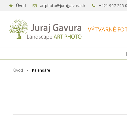
Úvod
artphoto@jurajgavura.sk
+421 907 295 
VÝTVARNÉ FOT
Úvod
Kalendáre