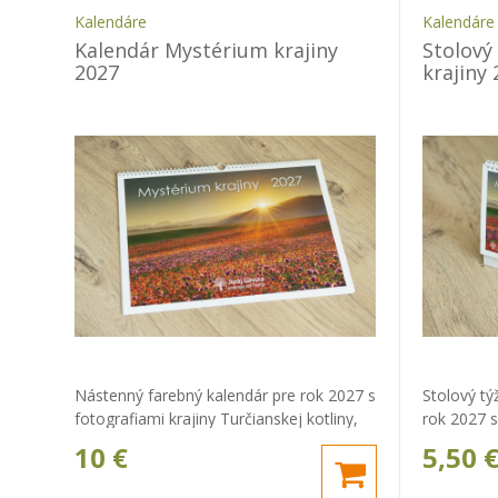
Kalendáre
Kalendáre
Kalendár Mystérium krajiny
Stolový
2027
krajiny
Nástenný farebný kalendár pre rok 2027 s
Stolový tý
fotografiami krajiny Turčianskej kotliny,
rok 2027 s
Veľkej a Malej Fatry od autora Juraja
Turčianske
10
€
5,50
Gavuru
od autora 