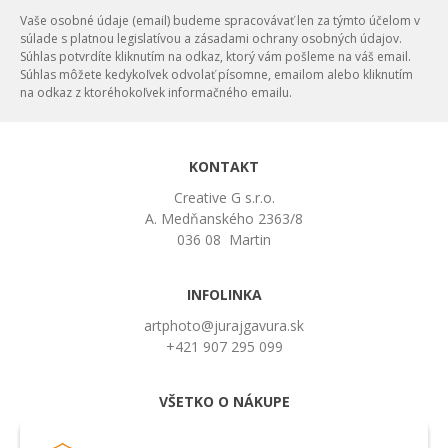
Vaše osobné údaje (email) budeme spracovávať len za týmto účelom v
súlade s platnou legislatívou a zásadami ochrany osobných údajov.
Súhlas potvrdíte kliknutím na odkaz, ktorý vám pošleme na váš email.
Súhlas môžete kedykoľvek odvolať písomne, emailom alebo kliknutím
na odkaz z ktoréhokoľvek informačného emailu.
KONTAKT
Creative G s.r.o.
A. Medňanského 2363/8
036 08 Martin
INFOLINKA
artphoto@jurajgavura.sk
+421 907 295 099
VŠETKO O NÁKUPE
Obchodné podmienky