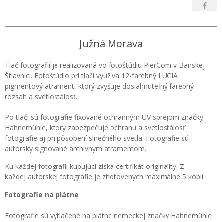
Južná Morava
Tlač fotografií je realizovaná vo fotoštúdiu PierCom v Banskej
Štiavnici. Fotoštúdio pri tlači využíva 12-farebný LUCIA
pigmentový atrament, ktorý zvyšuje dosiahnuteľný farebný
rozsah a svetlostálosť.
Po tlači sú fotografie fixované ochranným UV sprejom značky
Hahnemühle, ktorý zabezpečuje ochranu a svetlostálosť
fotografie aj pri pôsobení slnečného svetla. Fotografie sú
autorsky signované archívnym atramentom.
Ku každej fotografii kupujúci získa certifikát originality. Z
každej autorskej fotografie je zhotovených maximálne 5 kópií.
Fotografie na plátne
Fotografie sú vytlačené na plátne nemeckej značky Hahnemühle