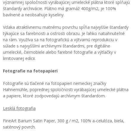
významnej spoločnosti vyrábajúcej umelecké plátna ktoré spĺňajú
štandardy archivácie. Plátno má gramáž 400g/m2, je 100%
bavlnené a neobsahuje kyseliny.
Vďaka atraktívnemu matnému povrchu spĺňa najvyššie štandardy
týkajúce sa farebnosti a ostrosti obrazu. Je ľahko natiahnuteľné
na rám. Využíva sa na fotografickú a výtvarnú reprodukciu v
súlade s najvyššími archívnymi štandardmi, pre digitálne
umelecké, čiernobiele alebo farebné fotografie a výtlačky v
limitovanej edícii.
Fotografie na fotopapieri
Fotografie sú tlačené na fotopapieri nemeckej značky
Hahnemühle, poprednej spoločnosti vyrábajúcej umelecké plátna
a papiere, ktoré zodpovedajú archívnym štandardom.
Lesklá fotografia
FineArt Barium Satin Paper, 300 g / m2, 100% a-celulóza, biela,
saténový povrch.