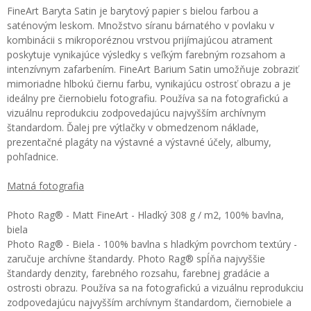
FineArt Baryta Satin je barytový papier s bielou farbou a
saténovým leskom. Množstvo síranu bárnatého v povlaku v
kombinácii s mikroporéznou vrstvou prijímajúcou atrament
poskytuje vynikajúce výsledky s veľkým farebným rozsahom a
intenzívnym zafarbením. FineArt Barium Satin umožňuje zobraziť
mimoriadne hlbokú čiernu farbu, vynikajúcu ostrosť obrazu a je
ideálny pre čiernobielu fotografiu. Používa sa na fotografickú a
vizuálnu reprodukciu zodpovedajúcu najvyšším archívnym
štandardom. Ďalej pre výtlačky v obmedzenom náklade,
prezentačné plagáty na výstavné a výstavné účely, albumy,
pohľadnice.
Matná fotografia
Photo Rag® - Matt FineArt - Hladký 308 g / m2, 100% bavlna,
biela
Photo Rag® - Biela - 100% bavlna s hladkým povrchom textúry -
zaručuje archívne štandardy. Photo Rag® spĺňa najvyššie
štandardy denzity, farebného rozsahu, farebnej gradácie a
ostrosti obrazu. Používa sa na fotografickú a vizuálnu reprodukciu
zodpovedajúcu najvyšším archívnym štandardom, čiernobiele a