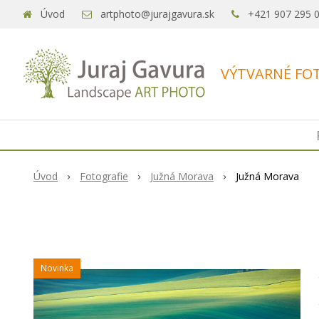
Úvod
artphoto@jurajgavura.sk
+421 907 295 
VÝTVARNÉ FOT
Úvod
Fotografie
Južná Morava
Južná Morava
Novinka