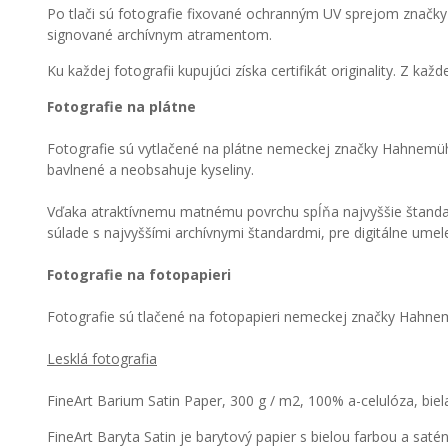
Po tlači sú fotografie fixované ochranným UV sprejom značky 
signované archívnym atramentom.
Ku každej fotografii kupujúci získa certifikát originality. Z ka
Fotografie na plátne
Fotografie sú vytlačené na plátne nemeckej značky Hahnemüh
bavlnené a neobsahuje kyseliny.
Vďaka atraktívnemu matnému povrchu spĺňa najvyššie štandardy
súlade s najvyššími archívnymi štandardmi, pre digitálne umelec
Fotografie na fotopapieri
Fotografie sú tlačené na fotopapieri nemeckej značky Hahne
Lesklá fotografia
FineArt Barium Satin Paper, 300 g / m2, 100% a-celulóza, biel
FineArt Baryta Satin je barytový papier s bielou farbou a s