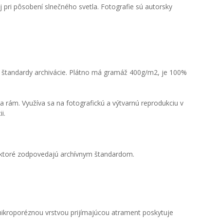
 pri pôsobení slnečného svetla. Fotografie sú autorsky
ú štandardy archivácie. Plátno má gramáž 400g/m2, je 100%
 rám. Využíva sa na fotografickú a výtvarnú reprodukciu v
i.
, ktoré zodpovedajú archívnym štandardom.
 mikroporéznou vrstvou prijímajúcou atrament poskytuje