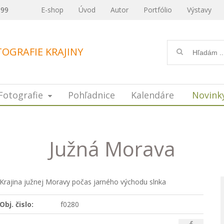
099
E-shop
Úvod
Autor
Portfólio
Výstavy
OGRAFIE KRAJINY
Fotografie
Pohľadnice
Kalendáre
Novink
Južná Morava
Krajina južnej Moravy počas jarného východu slnka
Obj. čislo:
f0280