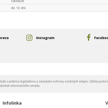
Farebná
do 10 dní
prava
Instagram
Facebo
ade s platnou legislatívou a zásadami ochrany osobných údajov. Súhlas potvrd
okoľvek informačného emailu.
Infolinka
V