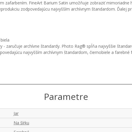
m zafarbením. FineArt Barium Satin umožňuje zobraziť mimoriadne hlb
nu reprodukciu zodpovedajúcu najvyšším archívnym štandardom. Ďalej 
biela
 - zaručuje archívne štandardy. Photo Rag® spĺňa najvyššie štandardy
odpovedajúcu najvyšším archívnym štandardom, čiernobiele a farebné
Parametre
Jar
Na šírku