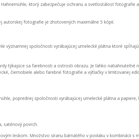
Hahnemühle, ktorý zabezpečuje ochranu a svetlostálosť fotografie aj
ždej autorskej fotografie je zhotovených maximálne 5 kópií.
le významnej spoločnosti vyrábajúcej umelecké plátna ktoré spĺňaj
 týkajúce sa farebnosti a ostrosti obrazu. Je ľahko natiahnuteľné na
ké, čiernobiele alebo farebné fotografie a výtlačky v limitovanej edíci
mühle, poprednej spoločnosti vyrábajúcej umelecké plátna a papiere
a, saténový povrch.
aténovým leskom. Množstvo síranu bárnatého v povlaku v kombinácii s