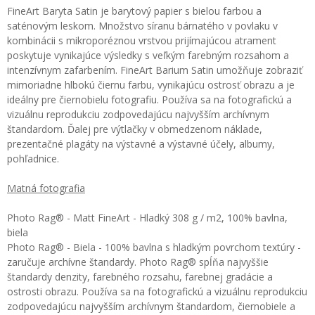
FineArt Baryta Satin je barytový papier s bielou farbou a
saténovým leskom. Množstvo síranu bárnatého v povlaku v
kombinácii s mikroporéznou vrstvou prijímajúcou atrament
poskytuje vynikajúce výsledky s veľkým farebným rozsahom a
intenzívnym zafarbením. FineArt Barium Satin umožňuje zobraziť
mimoriadne hlbokú čiernu farbu, vynikajúcu ostrosť obrazu a je
ideálny pre čiernobielu fotografiu. Používa sa na fotografickú a
vizuálnu reprodukciu zodpovedajúcu najvyšším archívnym
štandardom. Ďalej pre výtlačky v obmedzenom náklade,
prezentačné plagáty na výstavné a výstavné účely, albumy,
pohľadnice.
Matná fotografia
Photo Rag® - Matt FineArt - Hladký 308 g / m2, 100% bavlna,
biela
Photo Rag® - Biela - 100% bavlna s hladkým povrchom textúry -
zaručuje archívne štandardy. Photo Rag® spĺňa najvyššie
štandardy denzity, farebného rozsahu, farebnej gradácie a
ostrosti obrazu. Používa sa na fotografickú a vizuálnu reprodukciu
zodpovedajúcu najvyšším archívnym štandardom, čiernobiele a