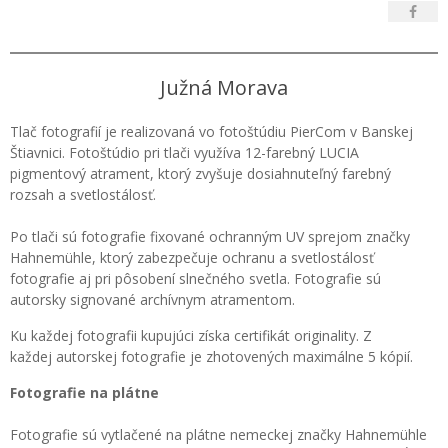
Južná Morava
Tlač fotografií je realizovaná vo fotoštúdiu PierCom v Banskej
Štiavnici. Fotoštúdio pri tlači využíva 12-farebný LUCIA
pigmentový atrament, ktorý zvyšuje dosiahnuteľný farebný
rozsah a svetlostálosť.
Po tlači sú fotografie fixované ochranným UV sprejom značky
Hahnemühle, ktorý zabezpečuje ochranu a svetlostálosť
fotografie aj pri pôsobení slnečného svetla. Fotografie sú
autorsky signované archívnym atramentom.
Ku každej fotografii kupujúci získa certifikát originality. Z
každej autorskej fotografie je zhotovených maximálne 5 kópií.
Fotografie na plátne
Fotografie sú vytlačené na plátne nemeckej značky Hahnemühle