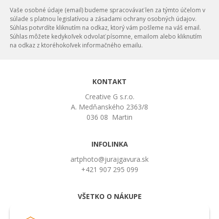
Vaše osobné údaje (email) budeme spracovávať len za týmto účelom v
súlade s platnou legislatívou a zásadami ochrany osobných údajov.
Súhlas potvrdíte kliknutím na odkaz, ktorý vám pošleme na váš email.
Súhlas môžete kedykoľvek odvolať písomne, emailom alebo kliknutím
na odkaz z ktoréhokoľvek informačného emailu.
KONTAKT
Creative G s.r.o.
A. Medňanského 2363/8
036 08 Martin
INFOLINKA
artphoto@jurajgavura.sk
+421 907 295 099
VŠETKO O NÁKUPE
Obchodné podmienky