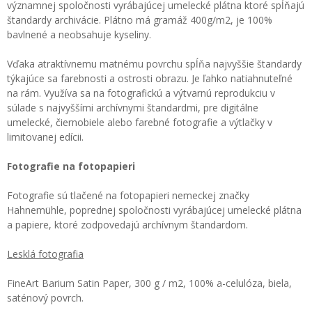
významnej spoločnosti vyrábajúcej umelecké plátna ktoré spĺňajú
štandardy archivácie. Plátno má gramáž 400g/m2, je 100%
bavlnené a neobsahuje kyseliny.
Vďaka atraktívnemu matnému povrchu spĺňa najvyššie štandardy
týkajúce sa farebnosti a ostrosti obrazu. Je ľahko natiahnuteľné
na rám. Využíva sa na fotografickú a výtvarnú reprodukciu v
súlade s najvyššími archívnymi štandardmi, pre digitálne
umelecké, čiernobiele alebo farebné fotografie a výtlačky v
limitovanej edícii.
Fotografie na fotopapieri
Fotografie sú tlačené na fotopapieri nemeckej značky
Hahnemühle, poprednej spoločnosti vyrábajúcej umelecké plátna
a papiere, ktoré zodpovedajú archívnym štandardom.
Lesklá fotografia
FineArt Barium Satin Paper, 300 g / m2, 100% a-celulóza, biela,
saténový povrch.