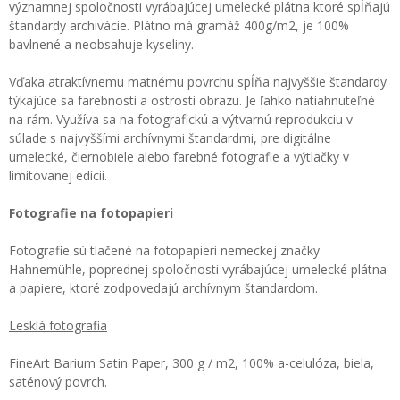
významnej spoločnosti vyrábajúcej umelecké plátna ktoré spĺňajú
štandardy archivácie. Plátno má gramáž 400g/m2, je 100%
bavlnené a neobsahuje kyseliny.
Vďaka atraktívnemu matnému povrchu spĺňa najvyššie štandardy
týkajúce sa farebnosti a ostrosti obrazu. Je ľahko natiahnuteľné
na rám. Využíva sa na fotografickú a výtvarnú reprodukciu v
súlade s najvyššími archívnymi štandardmi, pre digitálne
umelecké, čiernobiele alebo farebné fotografie a výtlačky v
limitovanej edícii.
Fotografie na fotopapieri
Fotografie sú tlačené na fotopapieri nemeckej značky
Hahnemühle, poprednej spoločnosti vyrábajúcej umelecké plátna
a papiere, ktoré zodpovedajú archívnym štandardom.
Lesklá fotografia
FineArt Barium Satin Paper, 300 g / m2, 100% a-celulóza, biela,
saténový povrch.