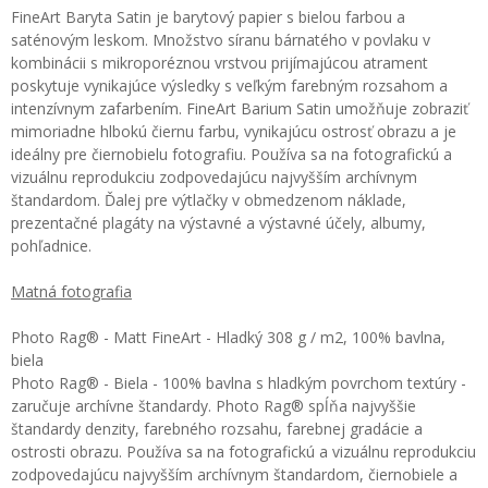
FineArt Baryta Satin je barytový papier s bielou farbou a
saténovým leskom. Množstvo síranu bárnatého v povlaku v
kombinácii s mikroporéznou vrstvou prijímajúcou atrament
poskytuje vynikajúce výsledky s veľkým farebným rozsahom a
intenzívnym zafarbením. FineArt Barium Satin umožňuje zobraziť
mimoriadne hlbokú čiernu farbu, vynikajúcu ostrosť obrazu a je
ideálny pre čiernobielu fotografiu. Používa sa na fotografickú a
vizuálnu reprodukciu zodpovedajúcu najvyšším archívnym
štandardom. Ďalej pre výtlačky v obmedzenom náklade,
prezentačné plagáty na výstavné a výstavné účely, albumy,
pohľadnice.
Matná fotografia
Photo Rag® - Matt FineArt - Hladký 308 g / m2, 100% bavlna,
biela
Photo Rag® - Biela - 100% bavlna s hladkým povrchom textúry -
zaručuje archívne štandardy. Photo Rag® spĺňa najvyššie
štandardy denzity, farebného rozsahu, farebnej gradácie a
ostrosti obrazu. Používa sa na fotografickú a vizuálnu reprodukciu
zodpovedajúcu najvyšším archívnym štandardom, čiernobiele a