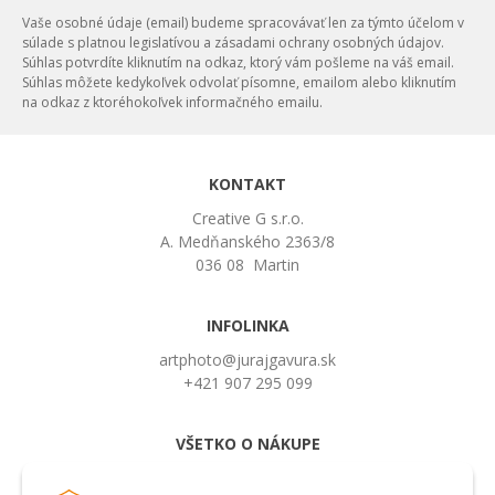
Vaše osobné údaje (email) budeme spracovávať len za týmto účelom v
súlade s platnou legislatívou a zásadami ochrany osobných údajov.
Súhlas potvrdíte kliknutím na odkaz, ktorý vám pošleme na váš email.
Súhlas môžete kedykoľvek odvolať písomne, emailom alebo kliknutím
na odkaz z ktoréhokoľvek informačného emailu.
KONTAKT
Creative G s.r.o.
A. Medňanského 2363/8
036 08 Martin
INFOLINKA
artphoto@jurajgavura.sk
+421 907 295 099
VŠETKO O NÁKUPE
Obchodné podmienky