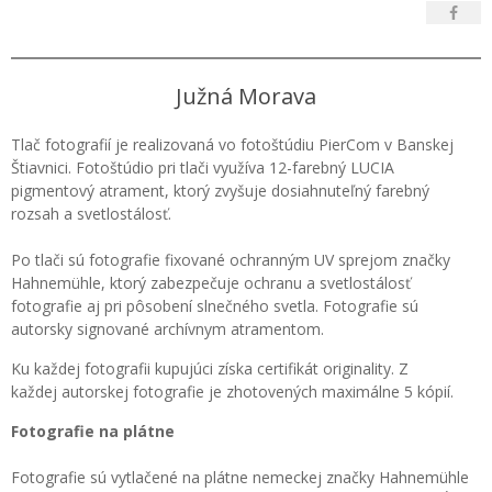
Južná Morava
Tlač fotografií je realizovaná vo fotoštúdiu PierCom v Banskej
Štiavnici. Fotoštúdio pri tlači využíva 12-farebný LUCIA
pigmentový atrament, ktorý zvyšuje dosiahnuteľný farebný
rozsah a svetlostálosť.
Po tlači sú fotografie fixované ochranným UV sprejom značky
Hahnemühle, ktorý zabezpečuje ochranu a svetlostálosť
fotografie aj pri pôsobení slnečného svetla. Fotografie sú
autorsky signované archívnym atramentom.
Ku každej fotografii kupujúci získa certifikát originality. Z
každej autorskej fotografie je zhotovených maximálne 5 kópií.
Fotografie na plátne
Fotografie sú vytlačené na plátne nemeckej značky Hahnemühle